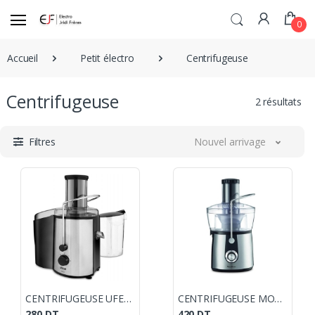
0
Accueil
Petit électro
Centrifugeuse
Centrifugeuse
2 résultats
Filtres
Nouvel arrivage
CENTRIFUGEUSE UFESA DELUX LC5750 / 1000 W / NOIR
CENTRIFUGEUSE MOULINEX JUICE EXPRESS 800 W INOX
280
DT
420
DT