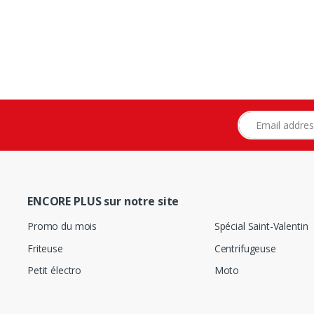
Adresse e-mail
ENCORE PLUS sur notre site
Promo du mois
Spécial Saint-Valentin
Friteuse
Centrifugeuse
Petit électro
Moto