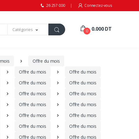
26 257 000
Connectez-vous
0.000 DT
Catégories
0
 mois
Offre du mois
Offre du mois
Offre du mois
Offre du mois
Offre du mois
Offre du mois
Offre du mois
Offre du mois
Offre du mois
Offre du mois
Offre du mois
Offre du mois
Offre du mois
Offre du mois
Offre du mois