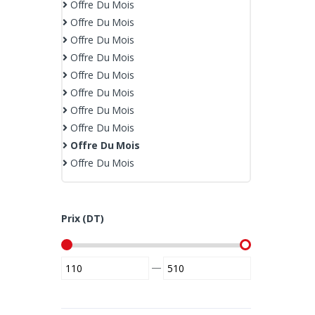
Offre Du Mois
Offre Du Mois
Offre Du Mois
Offre Du Mois
Offre Du Mois
Offre Du Mois
Offre Du Mois
Offre Du Mois
Offre Du Mois
Offre Du Mois
Prix (DT)
—