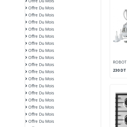
Offre Du Mois
Offre Du Mois
Offre Du Mois
Offre Du Mois
Offre Du Mois
Offre Du Mois
Offre Du Mois
Offre Du Mois
Offre Du Mois
Offre Du Mois
230
DT
Offre Du Mois
Offre Du Mois
Offre Du Mois
Offre Du Mois
Offre Du Mois
Offre Du Mois
Offre Du Mois
Offre Du Mois