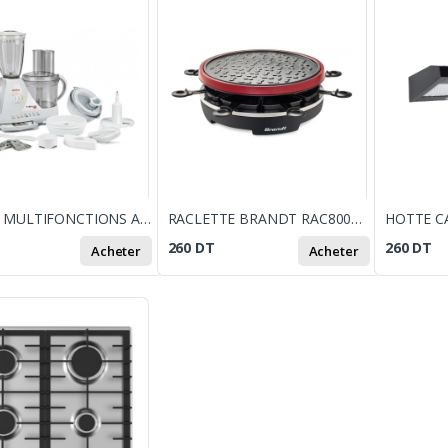
ROBOT MULTIFONCTIONS ARNICA PROKIT PLUS GH21020 / 800W
RACLETTE BRANDT RAC800MG2 / 900W
260
DT
260
DT
Acheter
Acheter