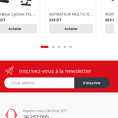
Aspirateur Cyclonic XXL Rowenta
ASPIRATEUR MULTICYCLONIQUE UFESA WADI AS4046 / 800W / ROUGE
9
DT
339
DT
659
DT
Acheter
Acheter
Inscrivez-vous à la newsletter
Adresse e-mail
S'inscrire
Appelez-nous 24h/24 et 7j/7 !
26 257 000