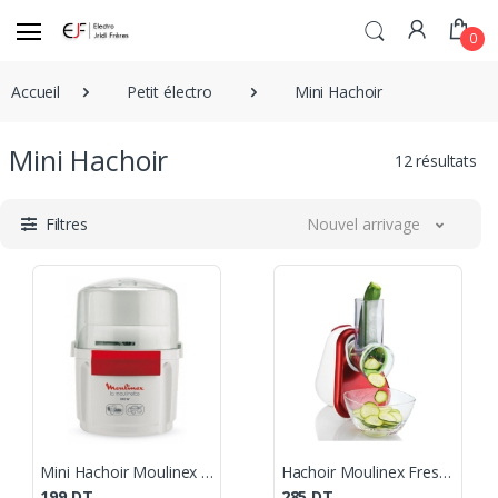
0
Accueil
Petit électro
Mini Hachoir
Mini Hachoir
12 résultats
Filtres
Nouvel arrivage
Mini Hachoir Moulinex Moulinette / Blanc
Hachoir Moulinex Fresh Express / Rouge
199
DT
285
DT