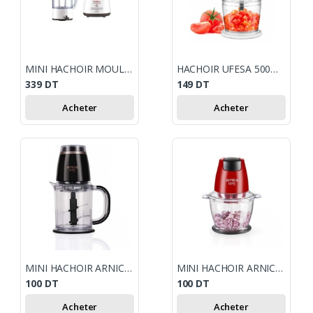
MINI HACHOIR MOULINEX DPA241 1000W - BLANC
HACHOIR UFESA 500W 2 VITESSE
339
DT
149
DT
Acheter
Acheter
MINI HACHOIR ARNICA 1.2 L - 500W - GH21133 - NOIR
MINI HACHOIR ARNICA 1.3 L - 500W - GH21132 - ROUGE
100
DT
100
DT
Acheter
Acheter