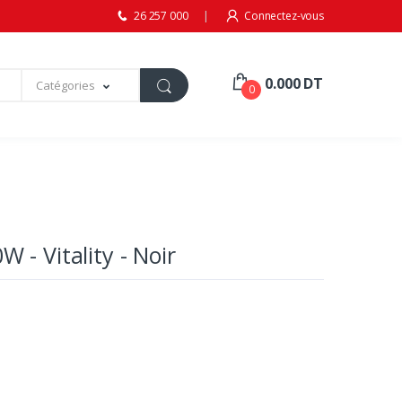
26 257 000
Connectez-vous
0.000 DT
Catégories
0
- Vitality - Noir