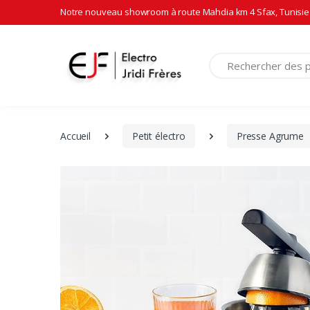
Notre nouveau showroom à route Mahdia km 4 Sfax, Tunisie 
Recherche
Accueil
Petit électro
Presse Agrume