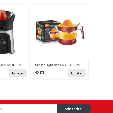
PRESSE AGRUMES MOULINEX VITAPRESS 100W
Presse Agrumes RAF 400 ml 30W - Rouge
45
DT
75
DT
Acheter
Acheter
S'inscrire