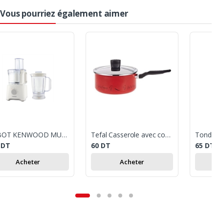
Vous pourriez également aimer
ROBOT KENWOOD MULTIFONCTION MULTIPRO COMPACT FDP301 / 800W
Tefal Casserole avec couvercle - Revêtement anti-adhésif - 18Cm - Chef de France
5
DT
60
DT
65
DT
Acheter
Acheter