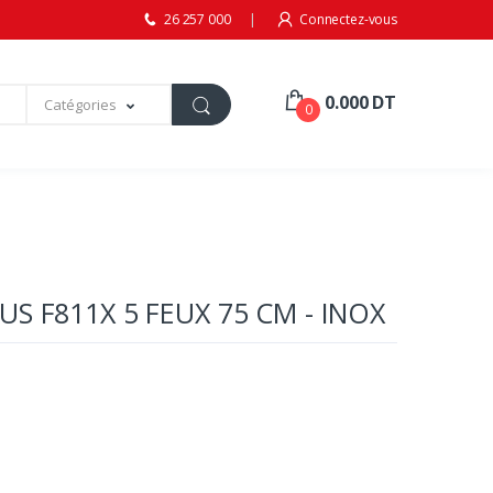
26 257 000
Connectez-vous
0.000 DT
Catégories
0
S F811X 5 FEUX 75 CM - INOX