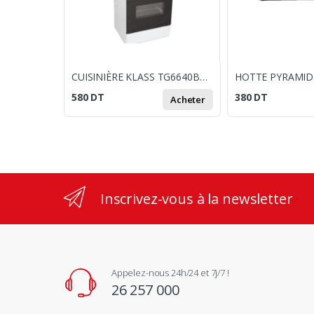
CUISINIÈRE KLASS TG6640BB BASIC 4 FEUX 60 X 60CM / BLANCHE
580
DT
380
DT
Acheter
Inscrivez-vous à la newsletter
Appelez-nous 24h/24 et 7j/7 !
26 257 000