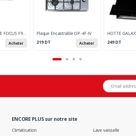
HOTTE PYRAMIDE FOCUS F905B 90 CM - NOIR
Plaque Encastrable OP-4F-IV
219
DT
249
DT
Acheter
Acheter
Adresse e-mail
ENCORE PLUS sur notre site
Climatisation
Lave vaisselle