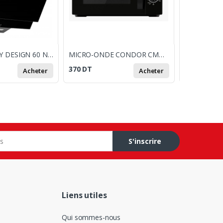
HOTTE GALAXY DESIGN 60 NOIR
MICRO-ONDE CONDOR CMW-M2005N / 20L / NOIR
370
DT
630
DT
Acheter
Acheter
S'inscrire
Liens utiles
Qui sommes-nous