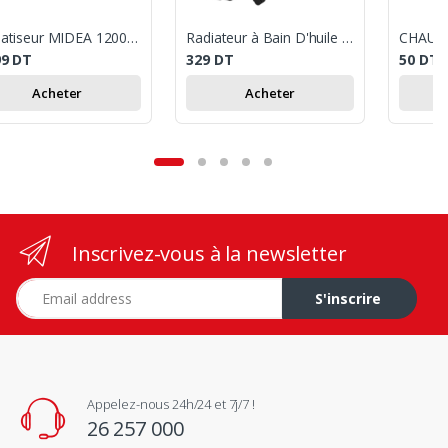
Climatiseur MIDEA 12000 BTU Chaud & Froid - Blanc
Radiateur à Bain D'huile Condor 13 Eléments 2600W Blanc &Noir
99
DT
329
DT
50
DT
Acheter
Acheter
Inscrivez-vous à la newsletter
Adresse e-mail
S'inscrire
Appelez-nous 24h/24 et 7j/7 !
26 257 000