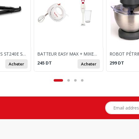
LISSEUR BABYLISS ST240E SMOOTH GLIDE 230
BATTEUR EASY MAX + MIXEUR PLONGEANT MOULINEX
245
DT
299
DT
Acheter
Acheter
Adresse e-mail