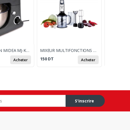
ROBOT PÉTRIN MIDEA MJ-KM6001W 600W - NOIR
MIXEUR MULTIFONCTIONS ARNICA GH21592 / 1200W / ARGENT
150
DT
520
DT
Acheter
Acheter
S'inscrire