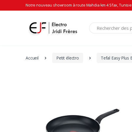
Notre nouveau showroom à route Mahdia km 4 Sfax, Tunisie 
Recherche
Accueil
Petit électro
Tefal Easy Plus 