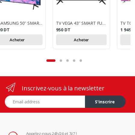
TV SAMSUNG 50'' SMART CU7000 CRYSTAL UHD 4K (2023) + ABONNEMENT TOD 3 MOIS
TV VEGA 43'' SMART FULL HD + RÉCEPTEUR INTÉGRÉ
20
DT
950
DT
1 949
Acheter
Acheter
Inscrivez-vous à la newsletter
Adresse e-mail
S'inscrire
Appelez-nous 24h/24 et 7j/7 !