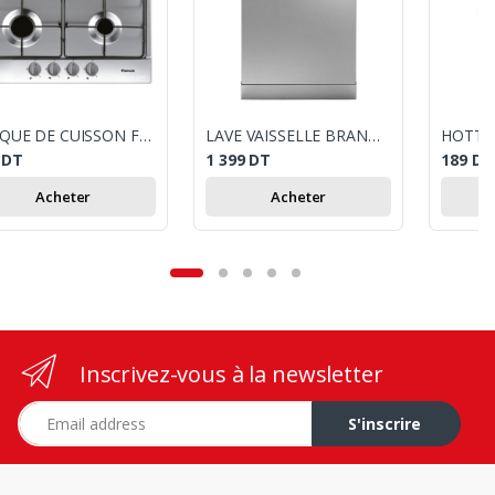
PLAQUE DE CUISSON FOCUS F401X 4 FEUX 60 CM - INOX
LAVE VAISSELLE BRANDT LVC137S /13 COUVERTS / SILVER
5
DT
1 399
DT
189
DT
Acheter
Acheter
Inscrivez-vous à la newsletter
Adresse e-mail
S'inscrire