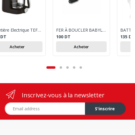
Cafetière Electrique TEFAL 1000W 15 Tasses - Inox
FER À BOUCLER BABYLISS
5
DT
100
DT
135
DT
Acheter
Acheter
Inscrivez-vous à la newsletter
Adresse e-mail
S'inscrire