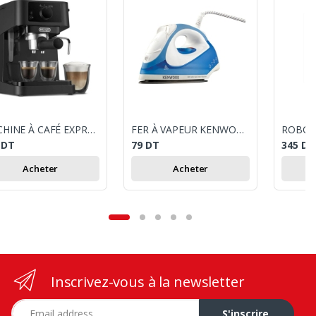
MACHINE À CAFÉ EXPRESSO DELONGHI MOULU STILOSA 1100W - NOIR
FER À VAPEUR KENWOOD
9
DT
79
DT
345
DT
Acheter
Acheter
Inscrivez-vous à la newsletter
Adresse e-mail
S'inscrire