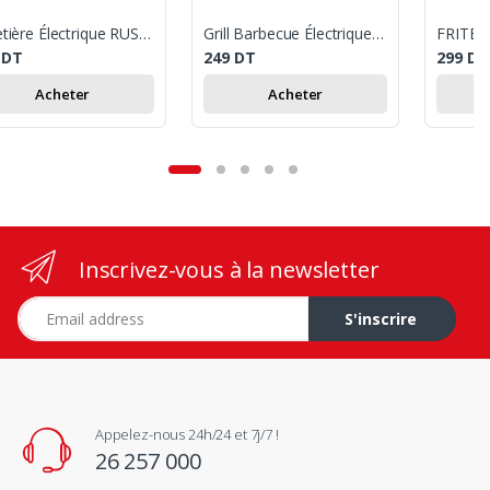
Cafetière Électrique RUSSELL HOBBS Textures Plus 1.25L - Noir
Grill Barbecue Électrique RUSSELL HOBBS 1630W - Noir
9
DT
249
DT
299
DT
Acheter
Acheter
Inscrivez-vous à la newsletter
Adresse e-mail
S'inscrire
Appelez-nous 24h/24 et 7j/7 !
26 257 000