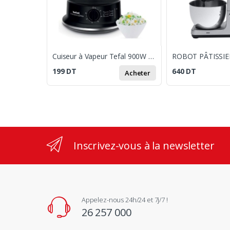
Cuiseur à Vapeur Tefal 900W Noir
199
DT
640
DT
Acheter
Inscrivez-vous à la newsletter
Appelez-nous 24h/24 et 7j/7 !
26 257 000