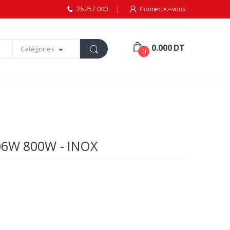
26 257 000
Connectez-vous
0.000 DT
Catégories
0
6W 800W - INOX