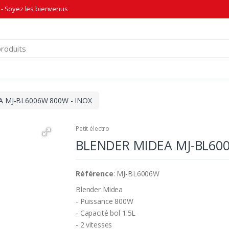
- Soyez les bienvenus
 MJ-BL6006W 800W - INOX
Petit électro
BLENDER MIDEA MJ-BL600
Référence
: MJ-BL6006W
Blender Midea
- Puissance 800W
- Capacité bol 1.5L
- 2 vitesses