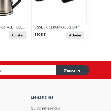
BOUILLOIRE DIGITALE TELEFUNKEN 1.7L / 2200W
LISSEUR CÉRAMIQUE 2 EN 1 UFESA PP5100
110
DT
659
DT
Acheter
Acheter
S'inscrire
Liens utiles
Qui sommes-nous