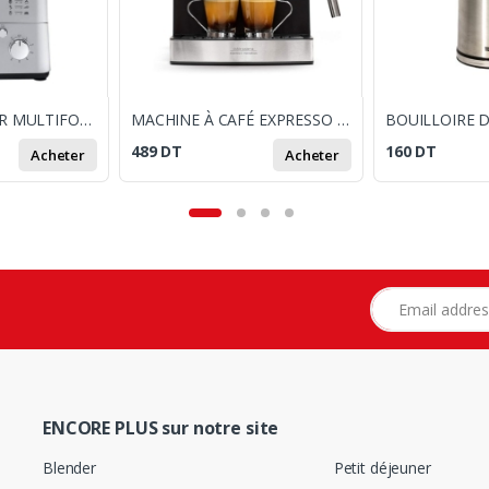
ROBOT PÂTISSIER MULTIFONCTION BRANDT KM900BS 900W SILVER
MACHINE À CAFÉ EXPRESSO UFESA CE7240 20 BARS 850W - INOX
489
DT
160
DT
Acheter
Acheter
Adresse e-mail
ENCORE PLUS sur notre site
Blender
Petit déjeuner