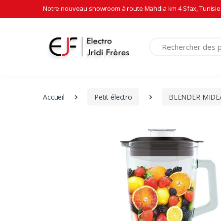
Notre nouveau showroom à route Mahdia km 4 Sfax, Tunisie 
Recherche
Accueil
Petit électro
BLENDER MIDEA