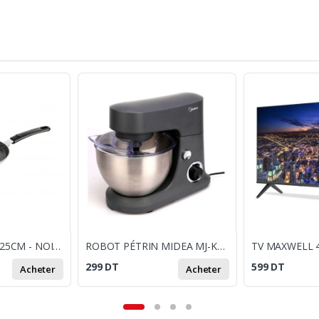
CRÊPIÈRE TEFAL 25CM - NOIR ET BEIGE
ROBOT PÉTRIN MIDEA MJ-KM6001W 600W - NOIR
299
DT
599
DT
Acheter
Acheter