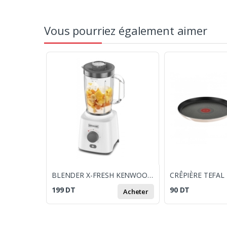
Vous pourriez également aimer
BLENDER X-FRESH KENWOOD BLP41.A0WH / 650W
199
DT
90
DT
Acheter