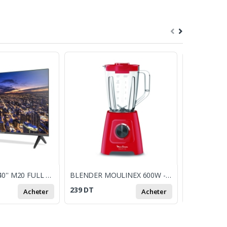
TV MAXWELL 40'' M20 FULL HD
BLENDER MOULINEX 600W - ROUGE
239
DT
90
DT
Acheter
Acheter