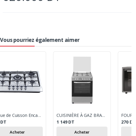
Vous pourriez également aimer
Plaque de Cuisson Encastrable Orient 5 Feux 70Cm Inox
CUISINIÈRE À GAZ BRANDT BGE6241X 60 CM 4 FEUX
9
DT
1 149
DT
270
DT
Acheter
Acheter