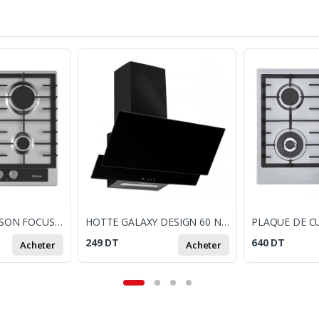
PLAQUE DE CUISSON FOCUS F402X 4 FEUX 60 CM - INOX
HOTTE GALAXY DESIGN 60 NOIR
249
DT
640
DT
Acheter
Acheter