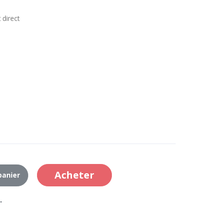
 direct
Acheter
panier
.