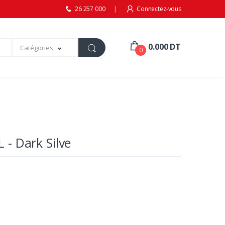
26 257 000
Connectez-vous
0.000 DT
Catégories
0
 - Dark Silve