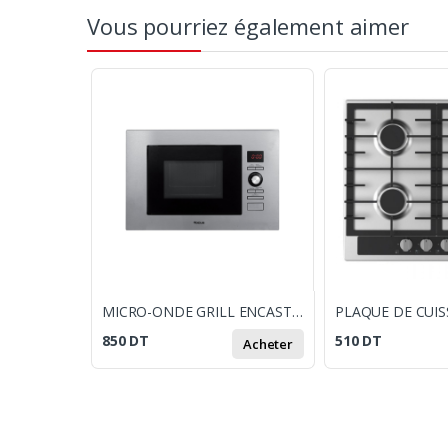
Vous pourriez également aimer
MICRO-ONDE GRILL ENCASTRABLE FOCUS F23X 20 LITRES INOX
850
DT
510
DT
Acheter