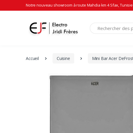
Notre nouveau showroom à route Mahdia km 4 Sfax, Tunisie 
Recherche
Accueil
Cuisine
Mini Bar Acer DeFrost