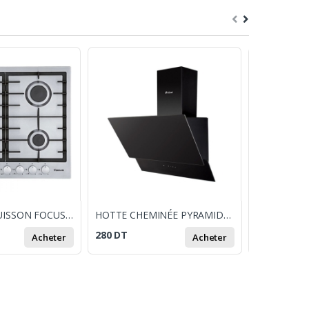
PLAQUE DE CUISSON FOCUS F804X 60 CM - INOX
HOTTE CHEMINÉE PYRAMIDALE VITRÉE ORIENT NOIR
280
DT
1 150
DT
Acheter
Acheter