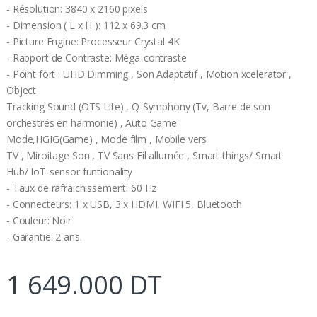
- Résolution: 3840 x 2160 pixels
- Dimension ( L x H ): 112 x 69.3 cm
- Picture Engine: Processeur Crystal 4K
- Rapport de Contraste: Méga-contraste
- Point fort : UHD Dimming , Son Adaptatif , Motion xcelerator ,
Object
Tracking Sound (OTS Lite) , Q-Symphony (Tv, Barre de son
orchestrés en harmonie) , Auto Game
Mode,HGIG(Game) , Mode film , Mobile vers
TV , Miroitage Son , TV Sans Fil allumée , Smart things/ Smart
Hub/ IoT-sensor funtionality
- Taux de rafraichissement: 60 Hz
- Connecteurs: 1 x USB, 3 x HDMI, WIFI 5, Bluetooth
- Couleur: Noir
- Garantie: 2 ans.
1 649.000 DT