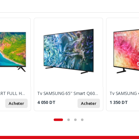
TV VEGA 43'' SMART FULL HD + RÉCEPTEUR INTÉGRÉ
Tv SAMSUNG 65'' Smart Q60D QLED 4K
4 050
DT
1 350
DT
Acheter
Acheter