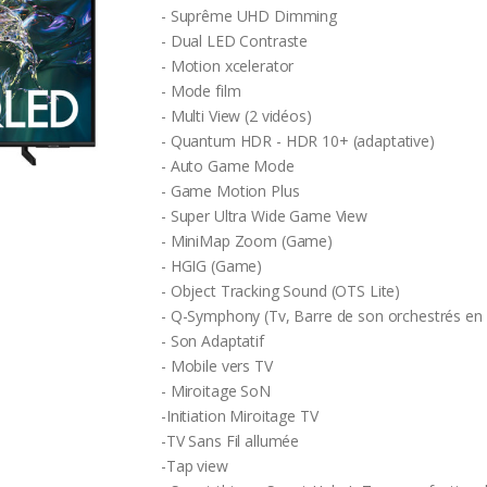
- Suprême UHD Dimming
- Dual LED Contraste
- Motion xcelerator
- Mode film
- Multi View (2 vidéos)
- Quantum HDR - HDR 10+ (adaptative)
- Auto Game Mode
- Game Motion Plus
- Super Ultra Wide Game View
- MiniMap Zoom (Game)
- HGIG (Game)
- Object Tracking Sound (OTS Lite)
- Q-Symphony (Tv, Barre de son orchestrés en
- Son Adaptatif
- Mobile vers TV
- Miroitage SoN
-Initiation Miroitage TV
-TV Sans Fil allumée
-Tap view