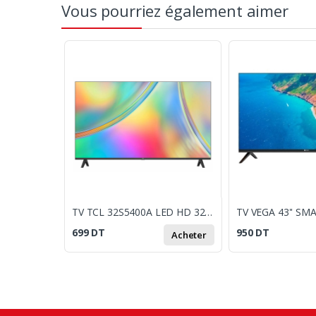
Vous pourriez également aimer
TV TCL 32S5400A LED HD 32" / SMART TV / ANDROID
699
DT
950
DT
Acheter