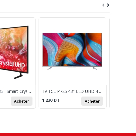
Tv SAMSUNG 43'' Smart Crystal Ultra HD 4K 2024 + Récepteur Intégré
TV TCL P725 43" LED UHD 4K / SMART TV / ANDROID / NOIR
1 230
DT
1 649
DT
Acheter
Acheter