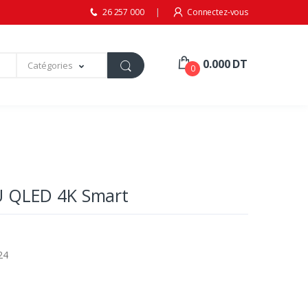
26 257 000
Connectez-vous
0.000 DT
Catégories
0
 QLED 4K Smart
24